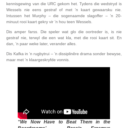
kennisgewing van die URC gekom het. Tydens die wedstryd is
Wessels nie eens gestraf of met ’n kaart gewaarsku nie.
Intussen het Murphy – die sogenaamde slagoffer – ’n 20-
minuut rooi kaart gekry vir ’n hou teen Wessels.
Dis amper farss. Die speler wat glo die oortreder is, is nie
gestraf nie, terwyl die een wat kla, met die rooi kaart sit. En
dan, ’n paar weke later, verander alles.
Dis Kafka in ’n rugbytrui – ’n dissiplinêre drama sonder bewyse,
maar met ’n klaargeskryfde vonnis.
“We Now Have to Beat Them in the