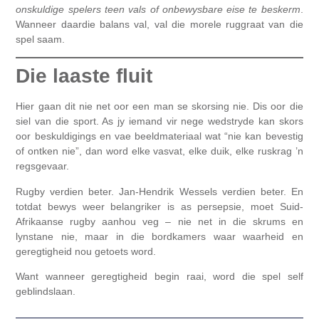
onskuldige spelers teen vals of onbewysbare eise te beskerm
.
Wanneer daardie balans val, val die morele ruggraat van die
spel saam.
Die laaste fluit
Hier gaan dit nie net oor een man se skorsing nie. Dis oor die
siel van die sport. As jy iemand vir nege wedstryde kan skors
oor beskuldigings en vae beeldmateriaal wat “nie kan bevestig
of ontken nie”, dan word elke vasvat, elke duik, elke ruskrag ’n
regsgevaar.
Rugby verdien beter. Jan-Hendrik Wessels verdien beter. En
totdat bewys weer belangriker is as persepsie, moet Suid-
Afrikaanse rugby aanhou veg – nie net in die skrums en
lynstane nie, maar in die bordkamers waar waarheid en
geregtigheid nou getoets word.
Want wanneer geregtigheid begin raai, word die spel self
geblindslaan.