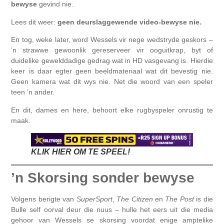
bewyse
gevind nie.
Lees dit weer:
geen deurslaggewende video-bewyse nie.
En tog, weke later, word Wessels vir nege wedstryde geskors –
’n strawwe gewoonlik gereserveer vir ooguitkrap, byt of
duidelike gewelddadige gedrag wat in HD vasgevang is. Hierdie
keer is daar egter geen beeldmateriaal wat dit bevestig nie.
Geen kamera wat dit wys nie. Net die woord van een speler
teen ’n ander.
En dit, dames en here, behoort elke rugbyspeler onrustig te
maak.
KLIK HIER OM TE SPEEL!
’n Skorsing sonder bewyse
Volgens berigte van
SuperSport
,
The Citizen
en
The Post
is die
Bulle self oorval deur die nuus – hulle het eers uit die media
gehoor van Wessels se skorsing voordat enige amptelike