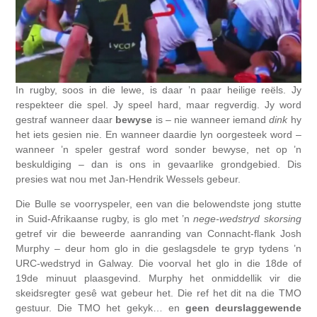
In rugby, soos in die lewe, is daar ’n paar heilige reëls. Jy
respekteer die spel. Jy speel hard, maar regverdig. Jy word
gestraf wanneer daar
bewyse
is – nie wanneer iemand
dink
hy
het iets gesien nie. En wanneer daardie lyn oorgesteek word –
wanneer ’n speler gestraf word sonder bewyse, net op ’n
beskuldiging – dan is ons in gevaarlike grondgebied. Dis
presies wat nou met Jan-Hendrik Wessels gebeur.
Die Bulle se voorryspeler, een van die belowendste jong stutte
in Suid-Afrikaanse rugby, is glo met ’n
nege-wedstryd skorsing
getref vir die beweerde aanranding van Connacht-flank Josh
Murphy – deur hom glo in die geslagsdele te gryp tydens ’n
URC-wedstryd in Galway. Die voorval het glo in die 18de of
19de minuut plaasgevind. Murphy het onmiddellik vir die
skeidsregter gesê wat gebeur het. Die ref het dit na die TMO
gestuur. Die TMO het gekyk… en
geen deurslaggewende