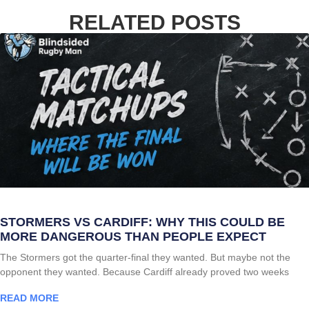
RELATED POSTS
STORMERS VS CARDIFF: WHY THIS COULD BE
MORE DANGEROUS THAN PEOPLE EXPECT
The Stormers got the quarter-final they wanted. But maybe not the
opponent they wanted. Because Cardiff already proved two weeks
READ MORE