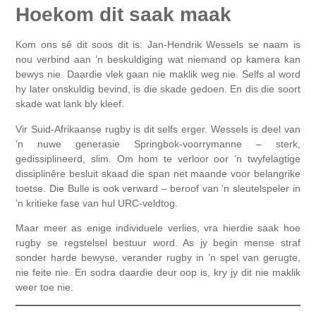
Hoekom dit saak maak
Kom ons sê dit soos dit is: Jan-Hendrik Wessels se naam is
nou verbind aan ’n beskuldiging wat niemand op kamera kan
bewys nie. Daardie vlek gaan nie maklik weg nie. Selfs al word
hy later onskuldig bevind, is die skade gedoen. En dis die soort
skade wat lank bly kleef.
Vir Suid-Afrikaanse rugby is dit selfs erger. Wessels is deel van
’n nuwe generasie Springbok-voorrymanne – sterk,
gedissiplineerd, slim. Om hom te verloor oor ’n twyfelagtige
dissiplinêre besluit skaad die span net maande voor belangrike
toetse. Die Bulle is ook verward – beroof van ’n sleutelspeler in
’n kritieke fase van hul URC-veldtog.
Maar meer as enige individuele verlies, vra hierdie saak hoe
rugby se regstelsel bestuur word. As jy begin mense straf
sonder harde bewyse, verander rugby in ’n spel van gerugte,
nie feite nie. En sodra daardie deur oop is, kry jy dit nie maklik
weer toe nie.