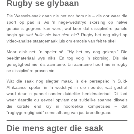
Rugby se glybaan
Die Wessels-saak gaan nie net oor hom nie – dis oor waar die
sport op pad is. As ’n nege-wedstryd skorsing op halwe
getuienis gegrond kan word, wat keer dat dissiplinêre panele
begin
glo wat hulle nie kan sien nie
? Rugby het nog altyd op
video-analise staatgemaak juis om emosie van feit te skei.
Maar dink net: ’n speler sê, “Hy het my oog gekrap.” Die
beeldmateriaal wys niks. En tog volg ’n skorsing. Dis nie
geregtigheid nie; dis aanname. En aanname hoort nie in rugby
se dissiplinêre proses nie.
Wat die saak nog slegter maak, is die persepsie: ’n Suid-
Afrikaanse speler, in ’n wedstryd in die noorde, wat gestraf
word deur ’n paneel sonder duidelike beeldmateriaal. Dit laat
weer daardie ou gevoel opvlam dat suidelike spanne dikwels
die kortste end kry in noordelike kompetisies – dat
“rugbygeregtigheid” soms afhang van jou breedtegraad.
Die mens agter die saak