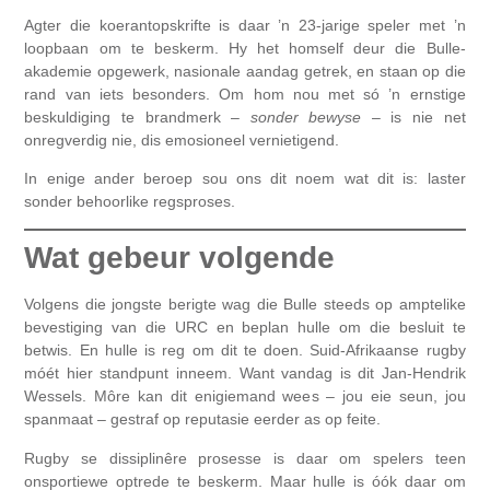
Agter die koerantopskrifte is daar ’n 23-jarige speler met ’n
loopbaan om te beskerm. Hy het homself deur die Bulle-
akademie opgewerk, nasionale aandag getrek, en staan op die
rand van iets besonders. Om hom nou met só ’n ernstige
beskuldiging te brandmerk –
sonder bewyse
– is nie net
onregverdig nie, dis emosioneel vernietigend.
In enige ander beroep sou ons dit noem wat dit is: laster
sonder behoorlike regsproses.
Wat gebeur volgende
Volgens die jongste berigte wag die Bulle steeds op amptelike
bevestiging van die URC en beplan hulle om die besluit te
betwis. En hulle is reg om dit te doen. Suid-Afrikaanse rugby
móét hier standpunt inneem. Want vandag is dit Jan-Hendrik
Wessels. Môre kan dit enigiemand wees – jou eie seun, jou
spanmaat – gestraf op reputasie eerder as op feite.
Rugby se dissiplinêre prosesse is daar om spelers teen
onsportiewe optrede te beskerm. Maar hulle is óók daar om