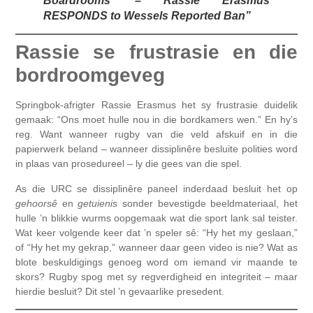
Boardrooms’ – Rassie Erasmus
RESPONDS to Wessels Reported Ban”
Rassie se frustrasie en die
bordroomgeveg
Springbok-afrigter Rassie Erasmus het sy frustrasie duidelik
gemaak: “Ons moet hulle nou in die bordkamers wen.” En hy’s
reg. Want wanneer rugby van die veld afskuif en in die
papierwerk beland – wanneer dissiplinêre besluite polities word
in plaas van prosedureel – ly die gees van die spel.
As die URC se dissiplinêre paneel inderdaad besluit het op
gehoorsê
en
getuienis
sonder bevestigde beeldmateriaal, het
hulle ’n blikkie wurms oopgemaak wat die sport lank sal teister.
Wat keer volgende keer dat ’n speler sê: “Hy het my geslaan,”
of “Hy het my gekrap,” wanneer daar geen video is nie? Wat as
blote beskuldigings genoeg word om iemand vir maande te
skors? Rugby spog met sy regverdigheid en integriteit – maar
hierdie besluit? Dit stel ’n gevaarlike presedent.